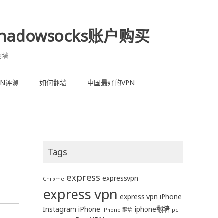
adowsocks账户购买
翻墙
PN评测
如何翻墙
中国最好的VPN
Tags
express
expressvpn
Chrome
express vpn
express vpn iPhone
Instagram
iPhone
iphone翻墙
iPhone 翻墙
pc