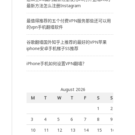
最新方法怎么注册Instagram
最值得推荐的五个付费VPN服务那些还可以用
的vpn手机翻墙软件
谷歌翻墙国外知乎上推荐的最好的VPN苹果
iphone安卓手机梯子SS推荐
iPhone手机如何设置VPN翻墙？
August 2026
M
T
W
T
F
S
S
1
2
3
4
5
6
7
8
9
10
11
12
13
14
15
16