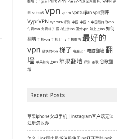
PureVPN
翻墙
pingce
PureVPN深度评测
PureVPN 评
vpn
vpntuijian
vpn测评
测
ss
top5
vpnm
VyprVPN
VyprVPN评测
中国
中国ip
中国最好的vpn
如何
付费vpn
免费梯子
国内注册ins
国外vpn
如上上ins
最好的
翻墙
手机vpn
手机上ins
手机翻墙
vpn
翻
梯子
电脑翻墙
最快的vpn
电脑vpn
墙
苹果翻墙
谷歌翻
苹果如何上ins
评测
谷歌
墙
Recent Posts
苹果iphone安卓手机上instagram客户端无法
注册怎么办
怎么上ins国内最新注册使用ins打开登陆ins的