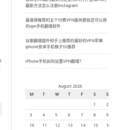
最新方法怎么注册Instagram
最值得推荐的五个付费VPN服务那些还可以用
的vpn手机翻墙软件
谷歌翻墙国外知乎上推荐的最好的VPN苹果
iphone安卓手机梯子SS推荐
p
iPhone手机如何设置VPN翻墙？
文
August 2026
M
T
W
T
F
S
S
1
2
3
4
5
6
7
8
9
10
11
12
13
14
15
16