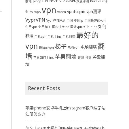
PureVPN
翻墙
pingce
PureVPN深度评测
PureVPN 评
vpn
vpntuijian
vpn测评
测
ss
top5
vpnm
VyprVPN
VyprVPN评测
中国
中国ip
中国最好的vpn
如何
付费vpn
免费梯子
国内注册ins
国外vpn
如上上ins
最好的
翻墙
手机vpn
手机上ins
手机翻墙
vpn
翻
梯子
电脑翻墙
最快的vpn
电脑vpn
墙
苹果翻墙
谷歌翻
苹果如何上ins
评测
谷歌
墙
Recent Posts
苹果iphone安卓手机上instagram客户端无法
注册怎么办
怎么上ins国内最新注册使用ins打开登陆ins的