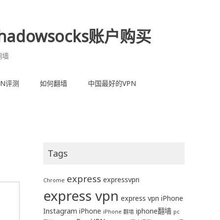
adowsocks账户购买
翻墙
PN评测
如何翻墙
中国最好的VPN
Tags
express
expressvpn
Chrome
express vpn
express vpn iPhone
Instagram
iPhone
iphone翻墙
iPhone 翻墙
pc