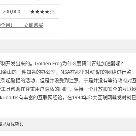
200,000
★★★★☆
年赠3个月） 立即购买
研制开发出来的。Golden Frog为什么要研制青蛙加速器呢？
是位于旧金山的一件知名的办公室，NSA在那里对AT&T的网络进行监
出这项应引起警惕的活动，但是并没受到注意。于是并没有等待政府对
立并创造工具帮助在尊重用户隐私的同时，保持一个开放和安全的互联
n Yokubaitis有丰富的互联网经验，在1994年公共互联网萌发时就
器以及优势)：