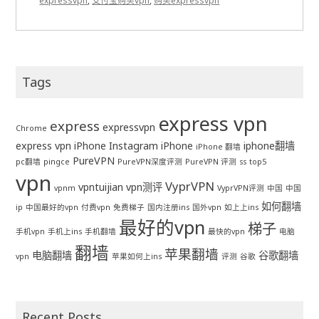
expressvpn
,
支付宝购买vpn
,
购买expressvpn
Tags
express vpn
express
expressvpn
Chrome
express vpn iPhone
Instagram
iPhone
iphone翻墙
iPhone 翻墙
PureVPN
pc翻墙
pingce
PureVPN深度评测
PureVPN 评测
ss
top5
vpn
VyprVPN
vpntuijian
vpn测评
vpnm
VyprVPN评测
中国
中国
如何翻墙
ip
中国最好的vpn
付费vpn
免费梯子
国内注册ins
国外vpn
如上上ins
最好的vpn
梯子
手机vpn
手机上ins
手机翻墙
最快的vpn
电脑
翻墙
苹果翻墙
电脑翻墙
谷歌翻墙
vpn
苹果如何上ins
评测
谷歌
Recent Posts