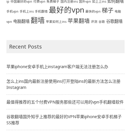
如何翻墙
ip
中国最好的vpn
付费vpn
免费梯子
国内注册ins
国外vpn
如上上ins
最好的vpn
梯子
手机vpn
手机上ins
手机翻墙
最快的vpn
电脑
翻墙
苹果翻墙
电脑翻墙
谷歌翻墙
vpn
苹果如何上ins
评测
谷歌
Recent Posts
苹果iphone安卓手机上instagram客户端无法注册怎么办
怎么上ins国内最新注册使用ins打开登陆ins的最新方法怎么注册
Instagram
最值得推荐的五个付费VPN服务那些还可以用的vpn手机翻墙软件
谷歌翻墙国外知乎上推荐的最好的VPN苹果iphone安卓手机梯子
SS推荐