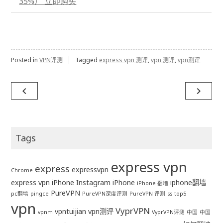
35%） 立即购买
Posted in
VPN评测
Tagged
express vpn 测评
,
vpn 测评
,
vpn测评
Post
navigate_before
navigate_next
navigation
Tags
express vpn
express
expressvpn
Chrome
express vpn iPhone
Instagram
iPhone
iphone翻墙
iPhone 翻墙
PureVPN
pc翻墙
pingce
PureVPN深度评测
PureVPN 评测
ss
top5
vpn
VyprVPN
vpntuijian
vpn测评
vpnm
VyprVPN评测
中国
中国