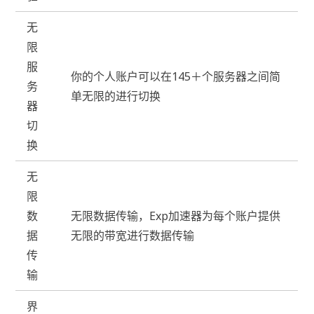
无
限
服
你的个人账户可以在145＋个服务器之间简
务
单无限的进行切换
器
切
换
无
限
数
无限数据传输，Exp加速器为每个账户提供
据
无限的带宽进行数据传输
传
输
界